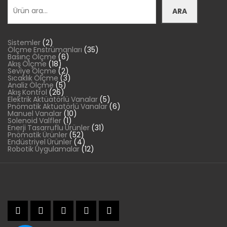
Ara
ARA
2
Sistemler
2
ürün
35
Ölçme Enstrümanları
35
6
ürün
Basınç Ölçme
6
18
ürün
Akış Ölçme
18
ürün
2
Seviye Ölçme
2
ürün
3
Sıcaklık Ölçme
3
5
ürün
Analiz Ölçme
5
26
ürün
Akış Kontrol
26
ürün
5
Elektrik Aktüatörlü Vanalar
5
ürün
6
Pnömatik Aktüatörlü Vanalar
6
10
ürün
Manuel Vanalar
10
1
ürün
Solenoid Valfler
1
ürün
31
Enerji Tasarruflu Ürünler
31
52
ürün
Pnömatik Ürünler
52
ürün
4
Endüstriyel Ürünler
4
ürün
12
Robotik Uygulamalar
12
ürün