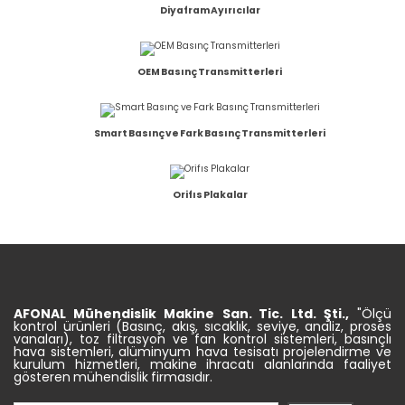
Diyafram Ayırıcılar
OEM Basınç Transmitterleri
Smart Basınç ve Fark Basınç Transmitterleri
Orifıs Plakalar
AFONAL Mühendislik
Makine
San. Tic.
Ltd. Şti.,
"Ölçü
kontrol ürünleri (Basınç, akış, sıcaklık, seviye, analiz, proses
vanaları), toz filtrasyon ve fan kontrol sistemleri, basınçlı
hava sistemleri, alüminyum hava tesisatı projelendirme ve
kurulum hizmetleri, makine ihracatı alanlarında faaliyet
gösteren mühendislik firmasıdır.