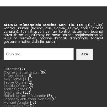
AFONAL Mühendislik
Makine
San. Tic.
Ltd. Şti.,
"Ölçü
kontrol ürünleri (Basınç, akış, sıcaklık, seviye, analiz, proses
vanaları), toz filtrasyon ve fan kontrol sistemleri, basınçlı
hava sistemleri, alüminyum hava tesisatı projelendirme ve
kurulum hizmetleri, makine ihracatı alanlarında faaliyet
gösteren mühendislik firmasıdır.
Ara
ARA
2
Sistemler
2
ürün
35
Ölçme Enstrümanları
35
6
ürün
Basınç Ölçme
6
18
ürün
Akış Ölçme
18
ürün
2
Seviye Ölçme
2
ürün
3
Sıcaklık Ölçme
3
5
ürün
Analiz Ölçme
5
26
ürün
Akış Kontrol
26
ürün
5
Elektrik Aktüatörlü Vanalar
5
ürün
6
Pnömatik Aktüatörlü Vanalar
6
10
ürün
Manuel Vanalar
10
1
ürün
Solenoid Valfler
1