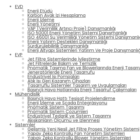
EVD
Enerji Etüdü
Karbon Ayak İzi Hesaplama
Enerji İzleme
Enerji Yönetimi
VAP (Verimlilik Artırıcı Proje) Danışmanlığı
ISO 50001 Enerji Yönetim Sistemi Danışmanlığı
ISO 46001 Su Verimliliği Yönetim Sistemi Danışmanlı
Enerji Yatırım Destekleri Danışmanlığı
Sürdürülebilirlik Danışmanlığı
Enerji Altyapı Sistemleri Yatırım Ve Proje Danışmanlığ
EVP
Jet Filtre Sistemlerinde İyileştirme
Jet Filtrelerde Bakım ve Temizlik
Pnömatik Taşıma Fan ve Blowerlarında Enerji Tasarr
Jeneratörlerde Enerji Tasarrufu
Endüstriyel Isı Pompaları
Atık Isı Geri Kazanım Cihazları
Tasarruflu Sistemler Tasarım ve Uygulamaları
Basınçlı Hava Hatlarında Enerji Tasarruf Çalışmaları
Mühendislik
Basınçlı Hava Hattı Tesisat Projelendirme
Enerji İzleme ve Scada Entegrasyonu
Pnömatik Sistem Tasarımı
Pnömatik Sistem Çözümleri
Endüstriyel Tedarik ve Sistem Tasarımı
Akışkanların Ölçümü ve İzlenmesi
Sistemler
Gelişmiş Yeni Nesil Jet Filtre Proses Yönetim Sistemi
Yapay Zeka Kontrollü Fan Yönetim Sistemleri
Yapay Zeka Kontrollü Blower Yönetim Sistemleri