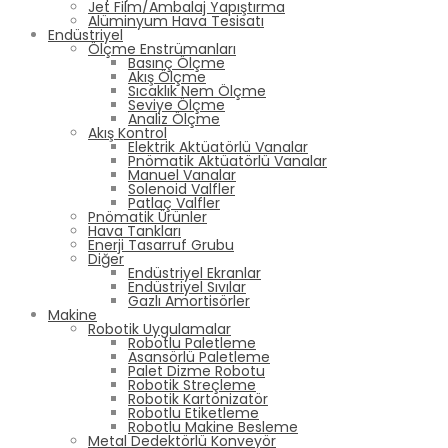
Jet Film/Ambalaj Yapıştırma
Alüminyum Hava Tesisatı
Endüstriyel
Ölçme Enstrümanları
Basınç Ölçme
Akış Ölçme
Sıcaklık Nem Ölçme
Seviye Ölçme
Analiz Ölçme
Akış Kontrol
Elektrik Aktüatörlü Vanalar
Pnömatik Aktüatörlü Vanalar
Manuel Vanalar
Solenoid Valfler
Patlaç Valfler
Pnömatik Ürünler
Hava Tankları
Enerji Tasarruf Grubu
Diğer
Endüstriyel Ekranlar
Endüstriyel Sıvılar
Gazlı Amortisörler
Makine
Robotik Uygulamalar
Robotlu Paletleme
Asansörlü Paletleme
Palet Dizme Robotu
Robotik Streçleme
Robotik Kartonizatör
Robotlu Etiketleme
Robotlu Makine Besleme
Metal Dedektörlü Konveyör