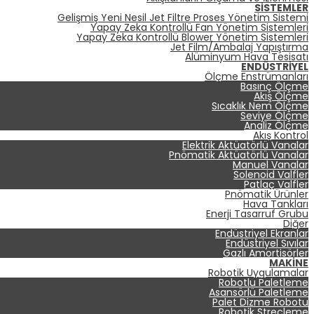
SISTEMLER
Gelişmiş Yeni Nesil Jet Filtre Proses Yönetim Sistemi
Yapay Zeka Kontrollü Fan Yönetim Sistemleri
Yapay Zeka Kontrollü Blower Yönetim Sistemleri
Jet Film/Ambalaj Yapıştırma
Alüminyum Hava Tesisatı
ENDÜSTRIYEL
Ölçme Enstrümanları
Basınç Ölçme
Akış Ölçme
Sıcaklık Nem Ölçme
Seviye Ölçme
Analiz Ölçme
Akış Kontrol
Elektrik Aktüatörlü Vanalar
Pnömatik Aktüatörlü Vanalar
Manuel Vanalar
Solenoid Valfler
Patlaç Valfler
Pnömatik Ürünler
Hava Tankları
Enerji Tasarruf Grubu
Diğer
Endüstriyel Ekranlar
Endüstriyel Sıvılar
Gazlı Amortisörler
MAKINE
Robotik Uygulamalar
Robotlu Paletleme
Asansörlü Paletleme
Palet Dizme Robotu
Robotik Streçleme