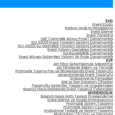
EVD
Enerji Etüdü
Karbon Ayak İzi Hesaplama
Enerji İzleme
Enerji Yönetimi
VAP (Verimlilik Artırıcı Proje) Danışmanlığı
ISO 50001 Enerji Yönetim Sistemi Danışmanlığı
ISO 46001 Su Verimliliği Yönetim Sistemi Danışmanlığı
Enerji Yatırım Destekleri Danışmanlığı
Sürdürülebilirlik Danışmanlığı
Enerji Altyapı Sistemleri Yatırım Ve Proje Danışmanlığı
EVP
Jet Filtre Sistemlerinde İyileştirme
Jet Filtrelerde Bakım ve Temizlik
Pnömatik Taşıma Fan ve Blowerlarında Enerji Tasarrufu
Jeneratörlerde Enerji Tasarrufu
Endüstriyel Isı Pompaları
Atık Isı Geri Kazanım Cihazları
Tasarruflu Sistemler Tasarım ve Uygulamaları
Basınçlı Hava Hatlarında Enerji Tasarruf Çalışmaları
MÜHENDISLIK
Basınçlı Hava Hattı Tesisat Projelendirme
Enerji İzleme ve Scada Entegrasyonu
Pnömatik Sistem Tasarımı
Pnömatik Sistem Çözümleri
Endüstriyel Tedarik ve Sistem Tasarımı
Akışkanların Ölçümü ve İzlenmesi