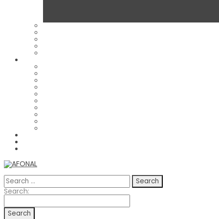
Search
for:
Search
Search:
for: