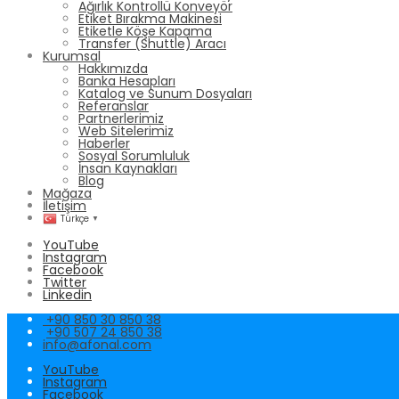
Ağırlık Kontrollü Konveyör
Etiket Bırakma Makinesi
Etiketle Köşe Kapama
Transfer (Shuttle) Aracı
Kurumsal
Hakkımızda
Banka Hesapları
Katalog ve Sunum Dosyaları
Referanslar
Partnerlerimiz
Web Sitelerimiz
Haberler
Sosyal Sorumluluk
İnsan Kaynakları
Blog
Mağaza
İletişim
Türkçe
▼
YouTube
Instagram
Facebook
Twitter
Linkedin
+90 850 30 850 38
+90 507 24 850 38
info@afonal.com
YouTube
Instagram
Facebook