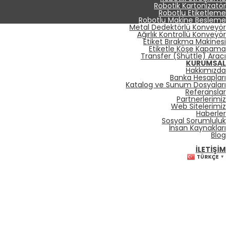
Robotik Kartonizatör
Robotlu Etiketleme
Robotlu Makine Besleme
Metal Dedektörlü Konveyör
Ağırlık Kontrollü Konveyör
Etiket Bırakma Makinesi
Etiketle Köşe Kapama
Transfer (Shuttle) Aracı
KURUMSAL
Hakkımızda
Banka Hesapları
Katalog ve Sunum Dosyaları
Referanslar
Partnerlerimiz
Web Sitelerimiz
Haberler
Sosyal Sorumluluk
İnsan Kaynakları
Blog
İLETIŞIM
TÜRKÇE
▼