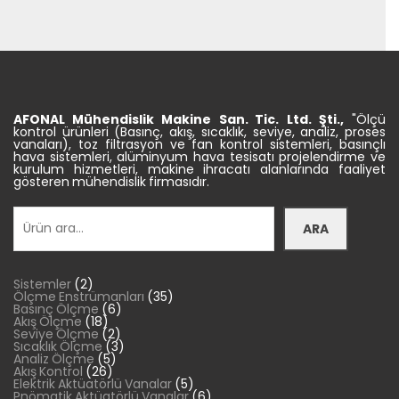
AFONAL Mühendislik
Makine
San. Tic.
Ltd. Şti.,
"Ölçü
kontrol ürünleri (Basınç, akış, sıcaklık, seviye, analiz, proses
vanaları), toz filtrasyon ve fan kontrol sistemleri, basınçlı
hava sistemleri, alüminyum hava tesisatı projelendirme ve
kurulum hizmetleri, makine ihracatı alanlarında faaliyet
gösteren mühendislik firmasıdır.
Ara
ARA
2
Sistemler
2
ürün
35
Ölçme Enstrümanları
35
6
ürün
Basınç Ölçme
6
18
ürün
Akış Ölçme
18
ürün
2
Seviye Ölçme
2
ürün
3
Sıcaklık Ölçme
3
5
ürün
Analiz Ölçme
5
26
ürün
Akış Kontrol
26
ürün
5
Elektrik Aktüatörlü Vanalar
5
ürün
6
Pnömatik Aktüatörlü Vanalar
6