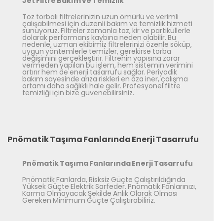
Jet Filtre Bakım ve Temizlik
Toz torbalı filtrelerinizin uzun ömürlü ve verimli
çalışabilmesi için düzenli bakım ve temizlik hizmeti
sunuyoruz. Filtreler zamanla toz, kir ve partiküllerle
dolarak performans kaybına neden olabilir. Bu
nedenle, uzman ekibimiz filtrelerinizi özenle söküp,
uygun yöntemlerle temizler, gerekirse torba
değişimini gerçekleştirir. Filtrenin yapısına zarar
vermeden yapılan bu işlem, hem sistemin verimini
artırır hem de enerji tasarrufu sağlar. Periyodik
bakım sayesinde arıza riskleri en aza iner, çalışma
ortamı daha sağlıklı hale gelir. Profesyonel filtre
temizliği için bize güvenebilirsiniz.
Pnömatik Taşıma Fanlarında Enerji Tasarrufu
Pnömatik Taşıma Fanlarında Enerji Tasarrufu
Pnömatik Fanlarda, Risksiz Güçte Çalıştırıldığında
Yüksek Güçte Elektrik Sarfeder. Pnömatik Fanlarınızı,
Karma Olmayacak Şekilde Anlık Olarak Olması
Gereken Minimum Güçte Çalıştırabiliriz.