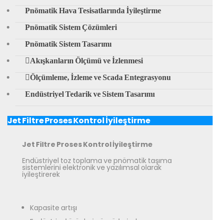
Pnömatik Hava Tesisatlarında İyileştirme
Türkçe
▼
Pnömatik Sistem Çözümleri
Pnömatik Sistem Tasarımı
Akışkanların Ölçümü ve İzlenmesi
Ölçümleme, İzleme ve Scada Entegrasyonu
Endüstriyel Tedarik ve Sistem Tasarımı
Jet Filtre Proses Kontrol İyileştirme
Jet Filtre Proses Kontrol İyileştirme
Endüstriyel toz toplama ve pnömatik taşıma
sistemlerini elektronik ve yazılımsal olarak
iyileştirerek
Kapasite artışı