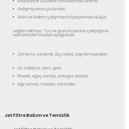
Endüstriyel ürünlerin ömürlerinde uzama
Gelişmiş arıza çözümleri
Arıza ve bakım çalışması ihtiyaçlarında düşüş
sağlamaktayız. Toz ve granül üzerine çalıştığımız
sektörlerden bazıları aşağıdadır:
Çimento, seramik, alçı, kalsit, yapı kimyasalları
Un, bakliyat, yem, gıda
Plastik, ağaç sanayi, entegre tesisler
Ağır sanayi, maden, santraller
Jet Filtre Bakım ve Temizlik