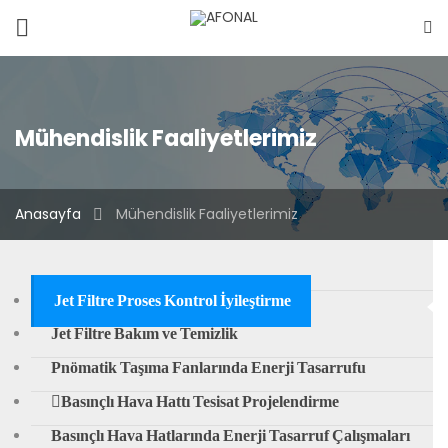
EVD
EVP
Mühendislik
Mühendislik Faaliyetlerimiz
Sistemler
Anasayfa
Mühendislik Faaliyetlerimiz
Endüstriyel
Makine
Jet Filtre Proses Kontrol İyileştirme
Kurumsal
Jet Filtre Bakım ve Temizlik
Pnömatik Taşıma Fanlarında Enerji Tasarrufu
Mağaza
Basınçlı Hava Hattı Tesisat Projelendirme
İletişim
Basınçlı Hava Hatlarında Enerji Tasarruf Çalışmaları