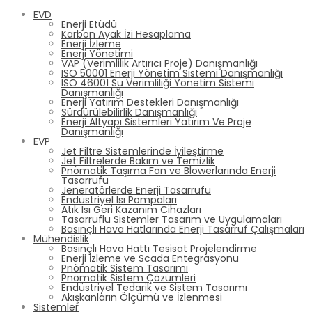
EVD
Enerji Etüdü
Karbon Ayak İzi Hesaplama
Enerji İzleme
Enerji Yönetimi
VAP (Verimlilik Artırıcı Proje) Danışmanlığı
ISO 50001 Enerji Yönetim Sistemi Danışmanlığı
ISO 46001 Su Verimliliği Yönetim Sistemi
Danışmanlığı
Enerji Yatırım Destekleri Danışmanlığı
Sürdürülebilirlik Danışmanlığı
Enerji Altyapı Sistemleri Yatırım Ve Proje
Danışmanlığı
EVP
Jet Filtre Sistemlerinde İyileştirme
Jet Filtrelerde Bakım ve Temizlik
Pnömatik Taşıma Fan ve Blowerlarında Enerji
Tasarrufu
Jeneratörlerde Enerji Tasarrufu
Endüstriyel Isı Pompaları
Atık Isı Geri Kazanım Cihazları
Tasarruflu Sistemler Tasarım ve Uygulamaları
Basınçlı Hava Hatlarında Enerji Tasarruf Çalışmaları
Mühendislik
Basınçlı Hava Hattı Tesisat Projelendirme
Enerji İzleme ve Scada Entegrasyonu
Pnömatik Sistem Tasarımı
Pnömatik Sistem Çözümleri
Endüstriyel Tedarik ve Sistem Tasarımı
Akışkanların Ölçümü ve İzlenmesi
Sistemler