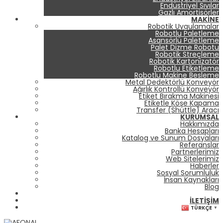
Endüstriyel Sıvılar
Gazlı Amortisörler
MAKINE
Robotik Uygulamalar
Robotlu Paletleme
Asansörlü Paletleme
Palet Dizme Robotu
Robotik Streçleme
Robotik Kartonizatör
Robotlu Etiketleme
Robotlu Makine Besleme
Metal Dedektörlü Konveyör
Ağırlık Kontrollü Konveyör
Etiket Bırakma Makinesi
Etiketle Köşe Kapama
Transfer (Shuttle) Aracı
KURUMSAL
Hakkımızda
Banka Hesapları
Katalog ve Sunum Dosyaları
Referanslar
Partnerlerimiz
Web Sitelerimiz
Haberler
Sosyal Sorumluluk
İnsan Kaynakları
Blog
İLETIŞIM
TÜRKÇE
▼