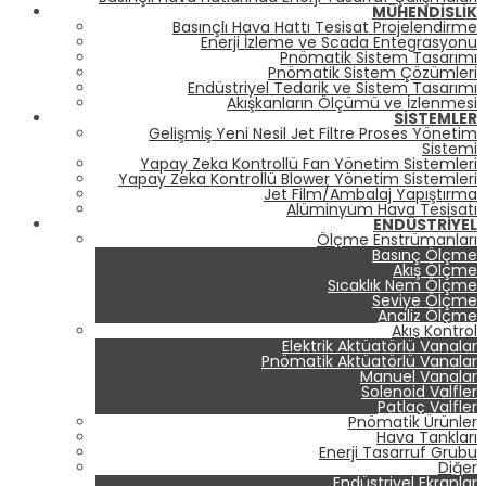
MÜHENDISLIK
Basınçlı Hava Hattı Tesisat Projelendirme
Enerji İzleme ve Scada Entegrasyonu
Pnömatik Sistem Tasarımı
Pnömatik Sistem Çözümleri
Endüstriyel Tedarik ve Sistem Tasarımı
Akışkanların Ölçümü ve İzlenmesi
SISTEMLER
Gelişmiş Yeni Nesil Jet Filtre Proses Yönetim
Sistemi
Yapay Zeka Kontrollü Fan Yönetim Sistemleri
Yapay Zeka Kontrollü Blower Yönetim Sistemleri
Jet Film/Ambalaj Yapıştırma
Alüminyum Hava Tesisatı
ENDÜSTRIYEL
Ölçme Enstrümanları
Basınç Ölçme
Akış Ölçme
Sıcaklık Nem Ölçme
Seviye Ölçme
Analiz Ölçme
Akış Kontrol
Elektrik Aktüatörlü Vanalar
Pnömatik Aktüatörlü Vanalar
Manuel Vanalar
Solenoid Valfler
Patlaç Valfler
Pnömatik Ürünler
Hava Tankları
Enerji Tasarruf Grubu
Diğer
Endüstriyel Ekranlar