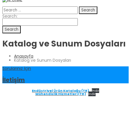
Search
for:
Search
Search:
for:
Katalog ve Sunum Dosyaları
Anasayfa
Katalog ve Sunum Dosyaları
Sorularınız İçin
İletişim
Endüstriyel Ürün Kataloğu (TR)
İndir
Mühendislik Hizmetleri (TR)
İndir