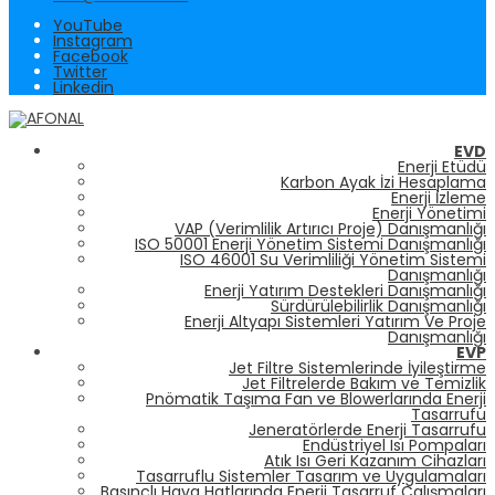
YouTube
Instagram
Facebook
Twitter
Linkedin
EVD
Enerji Etüdü
Karbon Ayak İzi Hesaplama
Enerji İzleme
Enerji Yönetimi
VAP (Verimlilik Artırıcı Proje) Danışmanlığı
ISO 50001 Enerji Yönetim Sistemi Danışmanlığı
ISO 46001 Su Verimliliği Yönetim Sistemi
Danışmanlığı
Enerji Yatırım Destekleri Danışmanlığı
Sürdürülebilirlik Danışmanlığı
Enerji Altyapı Sistemleri Yatırım Ve Proje
Danışmanlığı
EVP
Jet Filtre Sistemlerinde İyileştirme
Jet Filtrelerde Bakım ve Temizlik
Pnömatik Taşıma Fan ve Blowerlarında Enerji
Tasarrufu
Jeneratörlerde Enerji Tasarrufu
Endüstriyel Isı Pompaları
Atık Isı Geri Kazanım Cihazları
Tasarruflu Sistemler Tasarım ve Uygulamaları
Basınçlı Hava Hatlarında Enerji Tasarruf Çalışmaları