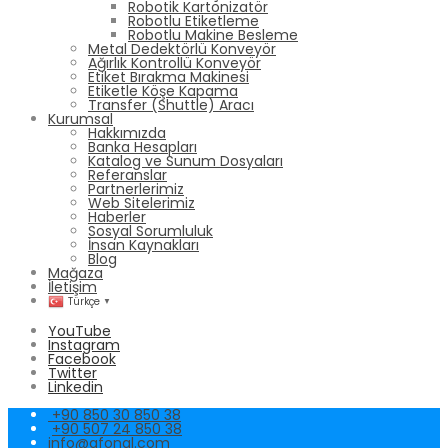
Robotik Kartonizatör
Robotlu Etiketleme
Robotlu Makine Besleme
Metal Dedektörlü Konveyör
Ağırlık Kontrollü Konveyör
Etiket Bırakma Makinesi
Etiketle Köşe Kapama
Transfer (Shuttle) Aracı
Kurumsal
Hakkımızda
Banka Hesapları
Katalog ve Sunum Dosyaları
Referanslar
Partnerlerimiz
Web Sitelerimiz
Haberler
Sosyal Sorumluluk
İnsan Kaynakları
Blog
Mağaza
İletişim
Türkçe
▼
YouTube
Instagram
Facebook
Twitter
Linkedin
+90 850 30 850 38
+90 507 24 850 38
info@afonal.com