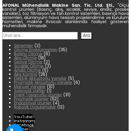
AFONAL Mühendislik
Makine
San. Tic.
Ltd. Şti.,
"Ölçü
kontrol ürünleri (Basınç, akış, sıcaklık, seviye, analiz, proses
vanaları), toz filtrasyon ve fan kontrol sistemleri, basınçlı hava
sistemleri, alüminyum hava tesisatı projelendirme ve kurulum
hizmetleri, makine ihracatı alanlarında faaliyet gösteren
mühendislik firmasıdır.
Ara
Ara
2
Sistemler
2
ürün
35
Ölçme Enstrümanları
35
6
ürün
Basınç Ölçme
6
18
ürün
Akış Ölçme
18
ürün
2
Seviye Ölçme
2
ürün
3
Sıcaklık Ölçme
3
5
ürün
Analiz Ölçme
5
26
ürün
Akış Kontrol
26
ürün
5
Elektrik Aktüatörlü Vanalar
5
ürün
6
Pnömatik Aktüatörlü Vanalar
6
10
ürün
Manuel Vanalar
10
1
ürün
Solenoid Valfler
1
ürün
31
Enerji Tasarruflu Ürünler
31
52
ürün
Pnömatik Ürünler
52
ürün
4
Endüstriyel Ürünler
4
ürün
12
Robotik Uygulamalar
12
ürün
YouTube
Instagram
Facebook
Twitter