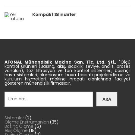
Kompakt Silindirler
AFONAL Mühendislik
Makine
San. Tic.
Ltd. Şti.,
"Ölçü
kontrol ürünleri (Basınç, akış, sıcaklık, seviye, analiz, proses
vanaları), toz filtrasyon ve fan kontrol sistemleri, basınçlı
hava sistemleri, alüminyum hava tesisatı projelendirme ve
kurulum hizmetleri, makine ihracatı alanlarında faaliyet
gösteren mühendislik firmasıdır.
Ara
ARA
2
Sistemler
2
ürün
35
Ölçme Enstrümanları
35
6
ürün
Basınç Ölçme
6
18
ürün
Akış Ölçme
18
ürün
2
Seviye Ölçme
2