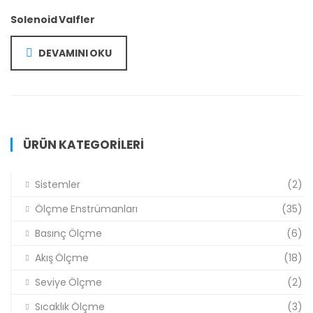
Solenoid Valfler
DEVAMINI OKU
ÜRÜN KATEGORILERI
Sistemler
(2)
Ölçme Enstrümanları
(35)
Basınç Ölçme
(6)
Akış Ölçme
(18)
Seviye Ölçme
(2)
Sıcaklık Ölçme
(3)