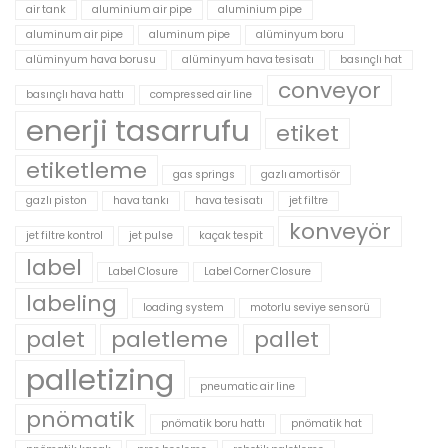
air tank
aluminium air pipe
aluminium pipe
aluminum air pipe
aluminum pipe
alüminyum boru
alüminyum hava borusu
alüminyum hava tesisatı
basınçlı hat
conveyor
basınçlı hava hattı
compressed air line
enerji tasarrufu
etiket
etiketleme
gas springs
gazlı amortisör
gazlı piston
hava tankı
hava tesisatı
jet filtre
konveyör
jet filtre kontrol
jet pulse
kaçak tespit
label
Label Closure
Label Corner Closure
labeling
loading system
motorlu seviye sensorü
palet
paletleme
pallet
palletizing
pneumatic air line
pnömatik
pnömatik boru hattı
pnömatik hat