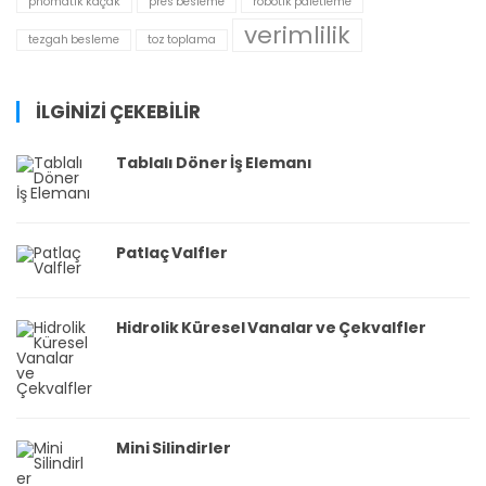
pnömatik kaçak
pres besleme
robotik paletleme
verimlilik
tezgah besleme
toz toplama
İLGİNİZİ ÇEKEBİLİR
Tablalı Döner İş Elemanı
Patlaç Valfler
Hidrolik Küresel Vanalar ve Çekvalfler
Mini Silindirler