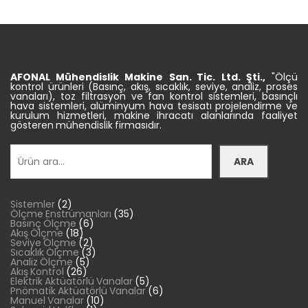
AFONAL Mühendislik
Makine
San. Tic.
Ltd. Şti.,
"Ölçü
kontrol ürünleri (Basınç, akış, sıcaklık, seviye, analiz, proses
vanaları), toz filtrasyon ve fan kontrol sistemleri, basınçlı
hava sistemleri, alüminyum hava tesisatı projelendirme ve
kurulum hizmetleri, makine ihracatı alanlarında faaliyet
gösteren mühendislik firmasıdır.
Ara
ARA
2
Sistemler
2
ürün
35
Ölçme Enstrümanları
35
6
ürün
Basınç Ölçme
6
18
ürün
Akış Ölçme
18
ürün
2
Seviye Ölçme
2
ürün
3
Sıcaklık Ölçme
3
5
ürün
Analiz Ölçme
5
26
ürün
Akış Kontrol
26
ürün
5
Elektrik Aktüatörlü Vanalar
5
ürün
6
Pnömatik Aktüatörlü Vanalar
6
10
ürün
Manuel Vanalar
10