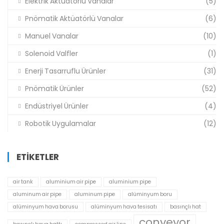
Elektrik Aktüatörlü Vanalar
(5)
Pnömatik Aktüatörlü Vanalar
(6)
Manuel Vanalar
(10)
Solenoid Valfler
(1)
Enerji Tasarruflu Ürünler
(31)
Pnömatik Ürünler
(52)
Endüstriyel Ürünler
(4)
Robotik Uygulamalar
(12)
ETIKETLER
air tank
aluminium air pipe
aluminium pipe
aluminum air pipe
aluminum pipe
alüminyum boru
alüminyum hava borusu
alüminyum hava tesisatı
basınçlı hat
conveyor