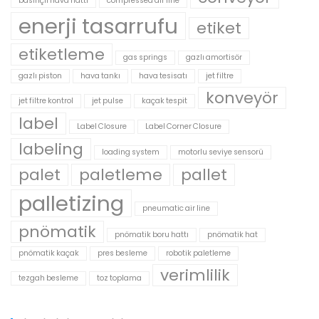
basınçlı hava hattı
compressed air line
enerji tasarrufu
etiket
etiketleme
gas springs
gazlı amortisör
gazlı piston
hava tankı
hava tesisatı
jet filtre
konveyör
jet filtre kontrol
jet pulse
kaçak tespit
label
Label Closure
Label Corner Closure
labeling
loading system
motorlu seviye sensorü
palet
paletleme
pallet
palletizing
pneumatic air line
pnömatik
pnömatik boru hattı
pnömatik hat
pnömatik kaçak
pres besleme
robotik paletleme
verimlilik
tezgah besleme
toz toplama