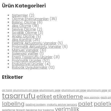
Ürün Kategorileri
Sistemler
(2)
Ölçme Enstrümanları
(35)
Basınç Ölçme
(6)
Akış Ölçme
(18)
Seviye Ölçme
(2)
Sıcaklık Ölçme
(3)
Analiz Ölçme
(5)
Akış Kontrol
(26)
Elektrik Aktüatörlü Vanalar
(5)
Pnömatik Aktüatörlü Vanalar
(6)
Manuel Vanalar
(10)
Solenoid Valfler
(1)
Enerji Tasarruflu Ürünler
(31)
Pnömatik Ürünler
(52)
Endüstriyel Ürünler
(4)
Robotik Uygulamalar
(12)
Etiketler
air tank
aluminium air pipe
aluminium pipe
aluminum air pipe
aluminum pipe
a
tasarrufu
etiket
etiketleme
gas springs
gazlı a
labeling
palet
palet
loading system
motorlu seviye sensorü
verimlilik
paletleme
tezgah besleme
toz toplama