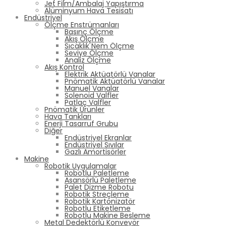
Jet Film/Ambalaj Yapıştırma
Alüminyum Hava Tesisatı
Endüstriyel
Ölçme Enstrümanları
Basınç Ölçme
Akış Ölçme
Sıcaklık Nem Ölçme
Seviye Ölçme
Analiz Ölçme
Akış Kontrol
Elektrik Aktüatörlü Vanalar
Pnömatik Aktüatörlü Vanalar
Manuel Vanalar
Solenoid Valfler
Patlaç Valfler
Pnömatik Ürünler
Hava Tankları
Enerji Tasarruf Grubu
Diğer
Endüstriyel Ekranlar
Endüstriyel Sıvılar
Gazlı Amortisörler
Makine
Robotik Uygulamalar
Robotlu Paletleme
Asansörlü Paletleme
Palet Dizme Robotu
Robotik Streçleme
Robotik Kartonizatör
Robotlu Etiketleme
Robotlu Makine Besleme
Metal Dedektörlü Konveyör