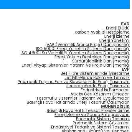
EVD
Enerji Etüdü
Karbon Ayak İzi Hesaplama
Enerji İzleme
Enerji Yönetimi
VAP (Verimlilik Artırıcı Proje) Danışmanlığı
ISO 50001 Enerji Yönetim Sistemi Danışmanlığı
ISO 46001 Su Verimliliği Yönetim Sistemi Danışmanlığı
Enerji Yatırım Destekleri Danışmanlığı
Sürdürülebilirlik Danışmanlığı
Enerji Altyapı Sistemleri Yatırım Ve Proje Danışmanlığı
EVP
Jet Filtre Sistemlerinde İyileştirme
Jet Filtrelerde Bakım ve Temizlik
Pnömatik Taşıma Fan ve Blowerlarında Enerji Tasarrufu
Jeneratörlerde Enerji Tasarrufu
Endüstriyel Isı Pompaları
Atık Isı Geri Kazanım Cihazları
Tasarruflu Sistemler Tasarım ve Uygulamaları
Basınçlı Hava Hatlarında Enerji Tasarruf Çalışmaları
MÜHENDISLIK
Basınçlı Hava Hattı Tesisat Projelendirme
Enerji İzleme ve Scada Entegrasyonu
Pnömatik Sistem Tasarımı
Pnömatik Sistem Çözümleri
Endüstriyel Tedarik ve Sistem Tasarımı
Akışkanların Ölçümü ve İzlenmesi