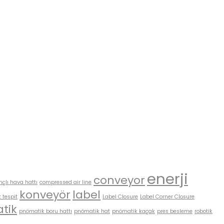
enerji
conveyor
nçlı hava hattı
compressed air line
konveyör
label
 tespit
Label Closure
Label Corner Closure
tik
pnömatik boru hattı
pnömatik hat
pnömatik kaçak
pres besleme
robotik