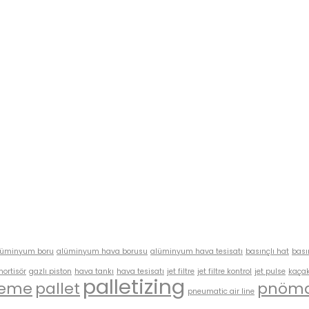
lüminyum boru
alüminyum hava borusu
alüminyum hava tesisatı
basınçlı hat
bası
mortisör
gazlı piston
hava tankı
hava tesisatı
jet filtre
jet filtre kontrol
jet pulse
kaçak
palletizing
leme
pallet
pnöma
pneumatic air line