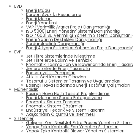
EVD
Enerji Etüdü
Karbon Ayak İzi Hesaplama
Enerji İzleme
Enerji Yönetimi
VAP (Verimlilik Artırıcı Proje) Danışmanlığı
ISO 50001 Enerji Yönetim Sistemi Danışmanlığı
ISO 46001 Su Verimliliği Yönetim Sistemi Danışmanlı
Enerji Yatırım Destekleri Danışmanlığı
Sürdürülebilirlik Danışmanlığı
Enerji Altyapı Sistemleri Yatırım Ve Proje Danışmanlığ
EVP
Jet Filtre Sistemlerinde İyileştirme
Jet Filtrelerde Bakım ve Temizlik
Pnömatik Taşıma Fan ve Blowerlarında Enerji Tasarr
Jeneratörlerde Enerji Tasarrufu
Endüstriyel Isı Pompaları
Atık Isı Geri Kazanım Cihazları
Tasarruflu Sistemler Tasarım ve Uygulamaları
Basınçlı Hava Hatlarında Enerji Tasarruf Çalışmaları
Mühendislik
Basınçlı Hava Hattı Tesisat Projelendirme
Enerji İzleme ve Scada Entegrasyonu
Pnömatik Sistem Tasarımı
Pnömatik Sistem Çözümleri
Endüstriyel Tedarik ve Sistem Tasarımı
Akışkanların Ölçümü ve İzlenmesi
Sistemler
Gelişmiş Yeni Nesil Jet Filtre Proses Yönetim Sistemi
Yapay Zeka Kontrollü Fan Yönetim Sistemleri
Yapay Zeka Kontrollü Blower Yönetim Sistemleri