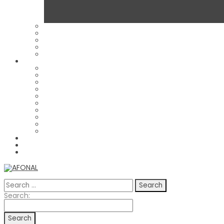
Search
for:
Search
Search:
for: