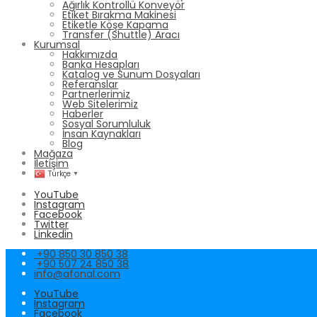
Ağırlık Kontrollü Konveyör
Etiket Bırakma Makinesi
Etiketle Köşe Kapama
Transfer (Shuttle) Aracı
Kurumsal
Hakkımızda
Banka Hesapları
Katalog ve Sunum Dosyaları
Referanslar
Partnerlerimiz
Web Sitelerimiz
Haberler
Sosyal Sorumluluk
İnsan Kaynakları
Blog
Mağaza
İletişim
Türkçe
▼
YouTube
Instagram
Facebook
Twitter
Linkedin
+90 850 30 850 38
+90 507 24 850 38
info@afonal.com
YouTube
Instagram
Facebook