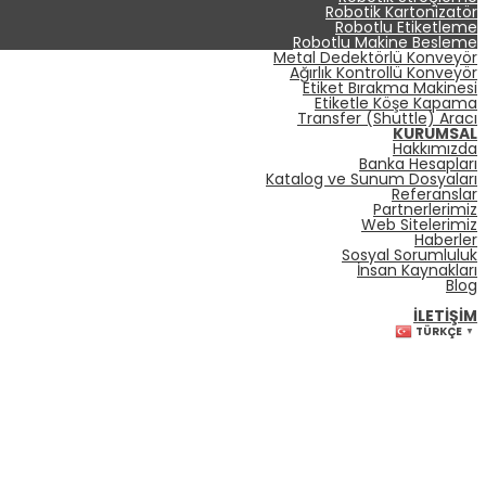
Robotik Kartonizatör
Robotlu Etiketleme
Robotlu Makine Besleme
Metal Dedektörlü Konveyör
Ağırlık Kontrollü Konveyör
Etiket Bırakma Makinesi
Etiketle Köşe Kapama
Transfer (Shuttle) Aracı
KURUMSAL
Hakkımızda
Banka Hesapları
Katalog ve Sunum Dosyaları
Referanslar
Partnerlerimiz
Web Sitelerimiz
Haberler
Sosyal Sorumluluk
İnsan Kaynakları
Blog
İLETIŞIM
TÜRKÇE
▼