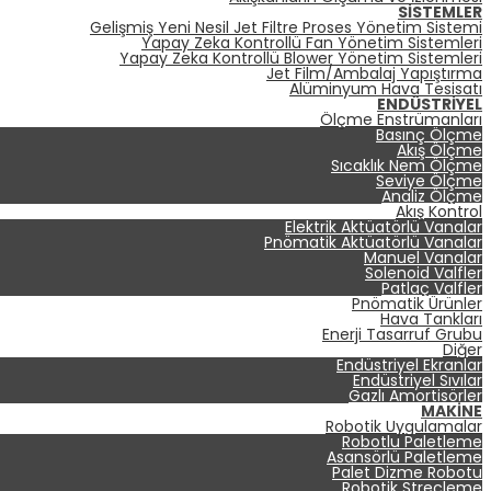
SISTEMLER
Gelişmiş Yeni Nesil Jet Filtre Proses Yönetim Sistemi
Yapay Zeka Kontrollü Fan Yönetim Sistemleri
Yapay Zeka Kontrollü Blower Yönetim Sistemleri
Jet Film/Ambalaj Yapıştırma
Alüminyum Hava Tesisatı
ENDÜSTRIYEL
Ölçme Enstrümanları
Basınç Ölçme
Akış Ölçme
Sıcaklık Nem Ölçme
Seviye Ölçme
Analiz Ölçme
Akış Kontrol
Elektrik Aktüatörlü Vanalar
Pnömatik Aktüatörlü Vanalar
Manuel Vanalar
Solenoid Valfler
Patlaç Valfler
Pnömatik Ürünler
Hava Tankları
Enerji Tasarruf Grubu
Diğer
Endüstriyel Ekranlar
Endüstriyel Sıvılar
Gazlı Amortisörler
MAKINE
Robotik Uygulamalar
Robotlu Paletleme
Asansörlü Paletleme
Palet Dizme Robotu
Robotik Streçleme