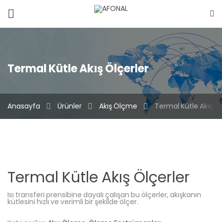
EVD
EVP
Mühendislik
Termal Kütle Akış Ölçerler
Sistemler
Anasayfa
Ürünler
Akış Ölçme
Termal Kütle Akış Öl
Endüstriyel
Makine
Kurumsal
Termal Kütle Akış Ölçerler
Mağaza
Isı transferi prensibine dayalı çalışan bu ölçerler, akışkanın
kütlesini hızlı ve verimli bir şekilde ölçer.
İletişim