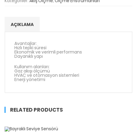
Kategoriler:
Akış Ölçme
,
Ölçme Enstrümanları
Türkçe
▼
AÇIKLAMA
Avantajlar:
Hızlı tepki süresi
Ekonomik ve verimli performans
Dayanıklı yapı
Kullanım alanları:
Gaz akışı ölçümü
HVAC ve otomasyon sistemleri
Enerji yönetimi
RELATED PRODUCTS