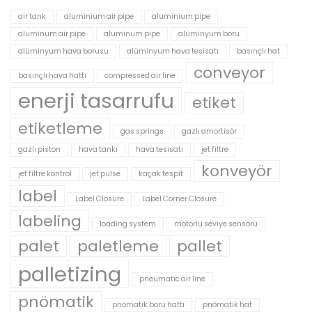
air tank
aluminium air pipe
aluminium pipe
aluminum air pipe
aluminum pipe
alüminyum boru
alüminyum hava borusu
alüminyum hava tesisatı
basınçlı hat
conveyor
basınçlı hava hattı
compressed air line
enerji tasarrufu
etiket
etiketleme
gas springs
gazlı amortisör
gazlı piston
hava tankı
hava tesisatı
jet filtre
konveyör
jet filtre kontrol
jet pulse
kaçak tespit
label
Label Closure
Label Corner Closure
labeling
loading system
motorlu seviye sensorü
palet
paletleme
pallet
palletizing
pneumatic air line
pnömatik
pnömatik boru hattı
pnömatik hat