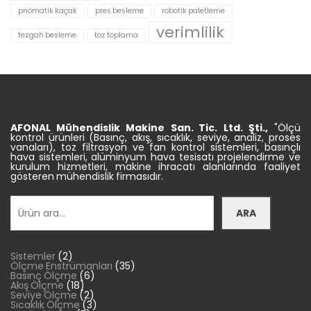
pnömatik kaçak
pres besleme
robotik paletleme
verimlilik
tezgah besleme
toz toplama
AFONAL Mühendislik
Makine
San. Tic.
Ltd. Şti.,
"Ölçü
kontrol ürünleri (Basınç, akış, sıcaklık, seviye, analiz, proses
vanaları), toz filtrasyon ve fan kontrol sistemleri, basınçlı
hava sistemleri, alüminyum hava tesisatı projelendirme ve
kurulum hizmetleri, makine ihracatı alanlarında faaliyet
gösteren mühendislik firmasıdır.
Ara
ARA
2
Sistemler
2
ürün
35
Ölçme Enstrümanları
35
6
ürün
Basınç Ölçme
6
18
ürün
Akış Ölçme
18
ürün
2
Seviye Ölçme
2
ürün
3
Sıcaklık Ölçme
3