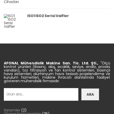
ISO1 ISO2 Serisi Valfler
AFONAL Mühendislik
Makine
San. Tic.
Ltd. Şti.,
"Ölçü
kontrol ürünleri (Basınç, akış, sıcaklık, seviye, analiz, proses
vanaları), toz filtrasyon ve fan kontrol sistemleri, basınçlı
hava sistemleri, alüminyum hava tesisatı projelendirme ve
kurulum hizmetleri, makine ihracatı alanlarında faaliyet
gösteren mühendislik firmasıdır.
Ara
ARA
2
Sistemler
2
ürün
35
Ölçme Enstrümanları
35