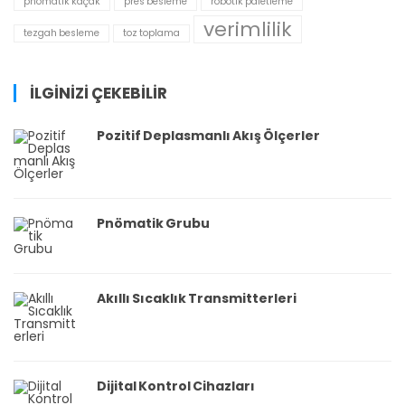
pnömatik kaçak
pres besleme
robotik paletleme
verimlilik
tezgah besleme
toz toplama
İLGİNİZİ ÇEKEBİLİR
Pozitif Deplasmanlı Akış Ölçerler
Pnömatik Grubu
Akıllı Sıcaklık Transmitterleri
Dijital Kontrol Cihazları