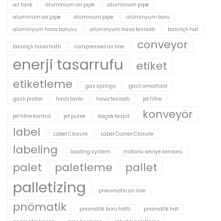
air tank
aluminium air pipe
aluminium pipe
aluminum air pipe
aluminum pipe
alüminyum boru
alüminyum hava borusu
alüminyum hava tesisatı
basınçlı hat
conveyor
basınçlı hava hattı
compressed air line
enerji tasarrufu
etiket
etiketleme
gas springs
gazlı amortisör
gazlı piston
hava tankı
hava tesisatı
jet filtre
konveyör
jet filtre kontrol
jet pulse
kaçak tespit
label
Label Closure
Label Corner Closure
labeling
loading system
motorlu seviye sensorü
palet
paletleme
pallet
palletizing
pneumatic air line
pnömatik
pnömatik boru hattı
pnömatik hat