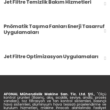
Jet Filtre Temizlik Bakım Hizmetleri
Pnömatik Taşıma Fanları Enerji Tasarruf
Uygulamaları
Jet Filtre Optimizasyon Uygulamaları
AFONAL Mühendislik
Makine
San. Tic.
Ltd. Şti.,
"Ölçü
kontrol ürünleri (Basınç, akış, sıcaklık, seviye, analiz, proses
vanaları), toz filtrasyon ve fan kontrol sistemleri, basınçlı
hava sistemleri, alüminyum hava tesisatı projelendirme ve
kurulum hizmetleri, makine ihracatı alanlarında faaliyet