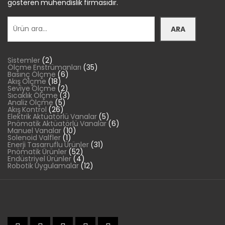
gösteren mühendislik firmasıdır.
Ara
ARA
2
Sistemler
2
ürün
35
Ölçme Enstrümanları
35
6
ürün
Basınç Ölçme
6
18
ürün
Akış Ölçme
18
ürün
2
Seviye Ölçme
2
ürün
3
Sıcaklık Ölçme
3
5
ürün
Analiz Ölçme
5
26
ürün
Akış Kontrol
26
ürün
5
Elektrik Aktüatörlü Vanalar
5
ürün
6
Pnömatik Aktüatörlü Vanalar
6
10
ürün
Manuel Vanalar
10
1
ürün
Solenoid Valfler
1
ürün
31
Enerji Tasarruflu Ürünler
31
52
ürün
Pnömatik Ürünler
52
ürün
4
Endüstriyel Ürünler
4
ürün
12
Robotik Uygulamalar
12
ürün