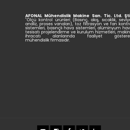
AFONAL Mühendislik
Makine
San. Tic.
Ltd. Şti
"Ölçü kontrol ürünleri (Basınç, akış, sıcaklık, seviy
analiz, proses vanaları), toz filtrasyon ve fan kontr
sistemleri, basınçlı hava sistemleri, alüminyum ha
tesisatı projelendirme ve kurulum hizmetleri, maki
ihracatı alanlarında faaliyet göstere
mühendislik firmasıdır.