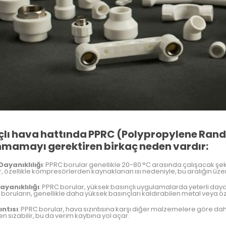
en
anılmaz?
çlı hava hattında PPRC (Polypropylene Ran
nmamayı gerektiren birkaç neden vardır:
Dayanıklılığı
: PPRC borular genellikle 20-80 °C arasında çalışacak şek
ar, özellikle kompresörlerden kaynaklanan ısı nedeniyle, bu aralığın üzeri
ayanıklılığı
: PPRC borular, yüksek basınçlı uygulamalarda yeterli dayan
n boruların, genellikle daha yüksek basınçları kaldırabilen metal veya ö
ıntısı
: PPRC borular, hava sızıntısına karşı diğer malzemelere göre dah
en sızabilir, bu da verim kaybına yol açar.