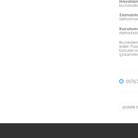
Havalan
bu havala
Zamanla
deformas
Kurulum
daha kola
Bu nedenl
edilir. P
borular i
çözümler
01/11
plastik 