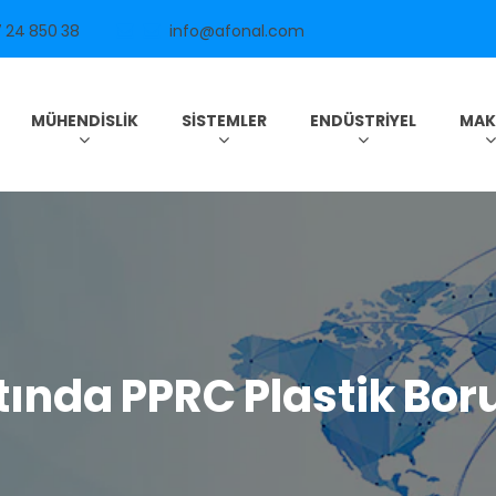
 24 850 38
info@afonal.com
MÜHENDISLIK
SISTEMLER
ENDÜSTRIYEL
MAK
tında PPRC Plastik Bo