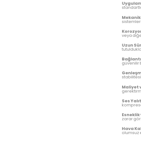
Uygulam
standartl
Mekanik 
sistemler
Korozyon
veya diğe
Uzun Sür
tutuldukl
Bağlantı
güvenilir 
Genleşm
stabilitesi
Maliyet
gerektirm
Ses Yalı
kompresör
Esnekli
zarar gör
Hava Kal
olumsuz et