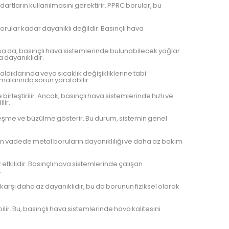
artların kullanılmasını gerektirir. PPRC borular, bu
rular kadar dayanıklı değildir. Basınçlı hava
olsa da, basınçlı hava sistemlerinde bulunabilecek yağlar
 dayanıklıdır.
ldıklarında veya sıcaklık değişikliklerine tabi
amalarında sorun yaratabilir.
irleştirilir. Ancak, basınçlı hava sistemlerinde hızlı ve
lir.
nleşme ve büzülme gösterir. Bu durum, sistemin genel
un vadede metal boruların dayanıklılığı ve daha az bakım
tkilidir. Basınçlı hava sistemlerinde çalışan
.
rşı daha az dayanıklıdır, bu da borunun fiziksel olarak
r. Bu, basınçlı hava sistemlerinde hava kalitesini