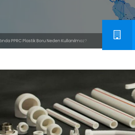
tında PPRC Plastik Boru Neden Kullanılmaz?
nçlı
a
tında
C
tik
u