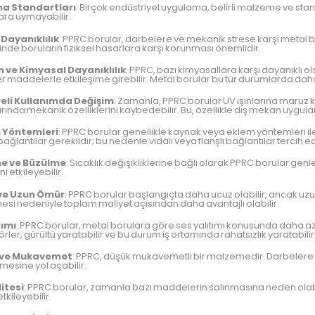
a Standartları
: Birçok endüstriyel uygulama, belirli malzeme ve stand
ara uymayabilir.
Dayanıklılık
: PPRC borular, darbelere ve mekanik strese karşı metal bo
inde boruların fiziksel hasarlara karşı korunması önemlidir.
 ve Kimyasal Dayanıklılık
: PPRC, bazı kimyasallara karşı dayanıklı 
r maddelerle etkileşime girebilir. Metal borular bu tür durumlarda daha
eli Kullanımda Değişim
: Zamanla, PPRC borular UV ışınlarına maruz ka
arında mekanik özelliklerini kaybedebilir. Bu, özellikle dış mekan uygul
 Yöntemleri
: PPRC borular genellikle kaynak veya eklem yöntemleri ile b
bağlantılar gereklidir; bu nedenle vidalı veya flanşlı bağlantılar tercih edi
e ve Büzülme
: Sıcaklık değişikliklerine bağlı olarak PPRC borular ge
ni etkileyebilir.
 ve Uzun Ömür
: PPRC borular başlangıçta daha ucuz olabilir, ancak uz
esi nedeniyle toplam maliyet açısından daha avantajlı olabilir.
tımı
: PPRC borular, metal borulara göre ses yalıtımı konusunda daha az e
ler, gürültü yaratabilir ve bu durum iş ortamında rahatsızlık yaratabilir
k ve Mukavemet
: PPRC, düşük mukavemetli bir malzemedir. Darbelere ka
mesine yol açabilir.
itesi
: PPRC borular, zamanla bazı maddelerin salınmasına neden olabili
kileyebilir.