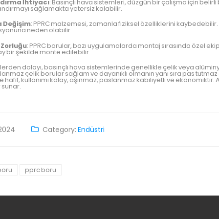
dırma İhtiyacı
: Basınçlı hava sistemleri, düzgün bir çalışma için belir
ndırmayı sağlamakta yetersiz kalabilir.
 Değişim
: PPRC malzemesi, zamanla fiziksel özelliklerini kaybedebilir
yonuna neden olabilir.
 Zorluğu
: PPRC borular, bazı uygulamalarda montaj sırasında özel ekipm
y bir şekilde monte edilebilir.
erden dolayı, basınçlı hava sistemlerinde genellikle çelik veya alümin
aslanmaz çelik borular sağlam ve dayanıklı olmanın yanı sıra pas tutmaz 
se hafif, kullanımı kolay, aşınmaz, paslanmaz kabiliyetli ve ekonomikti
 sunar.
/2024
Category:
Endüstri
boru
pprc boru