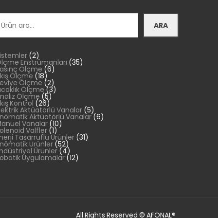
ra
ARA
2
istemler
2
ürün
35
lçme Enstrümanları
35
6
ürün
asınç Ölçme
6
18
ürün
kış Ölçme
18
ürün
2
eviye Ölçme
2
ürün
3
ıcaklık Ölçme
3
5
ürün
naliz Ölçme
5
26
ürün
kış Kontrol
26
ürün
5
lektrik Aktüatörlü Vanalar
5
ürün
6
nömatik Aktüatörlü Vanalar
6
10
ürün
anuel Vanalar
10
1
ürün
olenoid Valfler
1
ürün
31
nerji Tasarruflu Ürünler
31
52
ürün
nömatik Ürünler
52
ürün
4
ndüstriyel Ürünler
4
ürün
12
obotik Uygulamalar
12
ürün
All Rights Reserved © AFONAL®