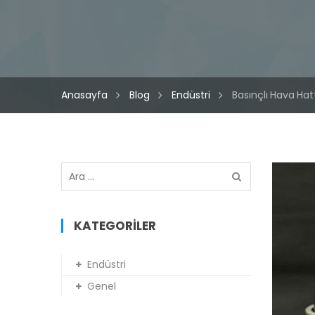
Türkçe
▼
Anasayfa
Blog
Endüstri
Basınçlı Hava Hat
Arama:
Bası
Hav
Hat
KATEGORILER
PPR
Endüstri
Plas
Genel
Bor