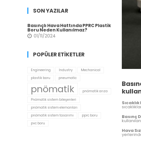
Ned
SON YAZILAR
Kull
Basınçlı Hava Hattında PPRC Plastik
Boru Neden Kullanılmaz?
01/11/2024
POPÜLER ETIKETLER
Engineering
Industry
Mechanical
plastik boru
pneumatic
Basın
pnömatik
kulla
pnömatik arıza
Pnömatik sistem bileşenleri
Sıcaklık 
sıcaklıkl
pnömatik sistem elemanları
pnömatik sistem tasarımı
pprc boru
Basınç D
kullanıla
pvc boru
Hava Sız
yerlerind