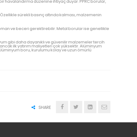
li bir havalandırma düzenine ihtiyaç duyar. PPRC borular,
. Özellikle sürekli basınç altında kalması, malzemenin
an ve beceri gerektirebilir. Metal borular ise genellikle
yum gibi daha dayanıklı ve güvenilir malzemeler tercih
ancak ilk yatırım maliyetleri çok yüksektir. Alüminyum
r. Alüminyum boru, kurulumu kolay ve uzun ömürlü
SHARE