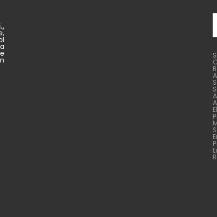
A
.,
e,
ol
va
ne
S
n
Ö
B
A
S
S
A
A
E
P
M
S
E
P
E
R