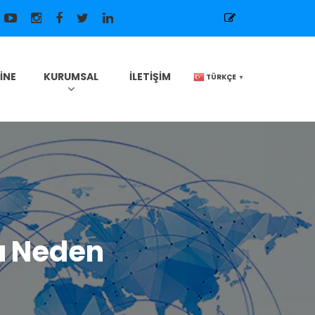
INE
KURUMSAL
İLETIŞIM
TÜRKÇE
▼
ru Neden