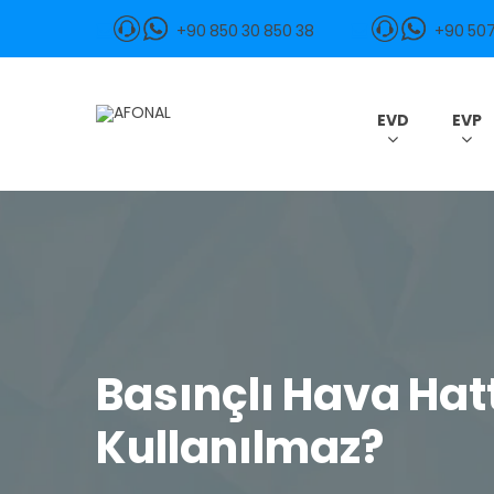
EVD
+90 850 30 850 38
+90 507
EVP
EVD
EVP
Mühendislik
Sistemler
Endüstriyel
Makine
Kurumsal
Basınçlı Hava Hat
Mağaza
Kullanılmaz?
İletişim