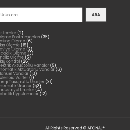
ra
ARA
2
istemler
2
ürün
35
lçme Enstrümanları
35
6
ürün
asınç Ölçme
6
18
ürün
kış Ölçme
18
ürün
2
eviye Ölçme
2
ürün
3
ıcaklık Ölçme
3
5
ürün
naliz Ölçme
5
26
ürün
kış Kontrol
26
ürün
5
lektrik Aktüatörlü Vanalar
5
ürün
6
nömatik Aktüatörlü Vanalar
6
10
ürün
anuel Vanalar
10
1
ürün
olenoid Valfler
1
ürün
31
nerji Tasarruflu Ürünler
31
52
ürün
nömatik Ürünler
52
ürün
4
ndüstriyel Ürünler
4
ürün
12
obotik Uygulamalar
12
ürün
All Rights Reserved © AFONAL®