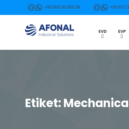
+90 850 30 850 38
+90 507 
EVD
EVP
EVD
EVP
Mühendislik
Sistemler
Endüstriyel
Makine
Kurumsal
Etiket:
Mechanica
Mağaza
İletişim