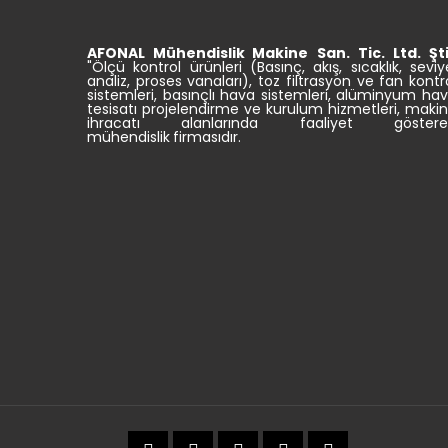
AFONAL Mühendislik
Makine
San. Tic.
Ltd. Şti
"Ölçü kontrol ürünleri (Basınç, akış, sıcaklık, seviy
analiz, proses vanaları), toz filtrasyon ve fan kontr
sistemleri, basınçlı hava sistemleri, alüminyum ha
tesisatı projelendirme ve kurulum hizmetleri, maki
ihracatı alanlarında faaliyet göstere
mühendislik firmasıdır.