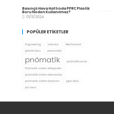
Basınçlı Hava Hattında PPRC Plastik
Boru Neden Kullanılmaz?
01/11/2024
POPÜLER ETIKETLER
Engineering
Industry
Mechanical
plastik boru
pneumatic
pnömatik
pnömatik arıza
Pnömatik sistem bileşenleri
pnömatik sistem elemanları
pnömatik sistem tasarımı
pprc boru
pvc boru