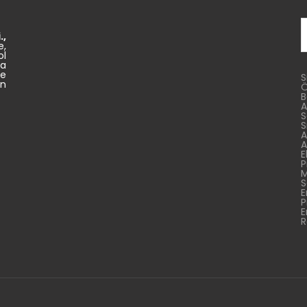
A
.,
e,
ol
va
ne
S
n
Ö
B
A
S
S
A
A
E
P
M
S
E
P
E
R