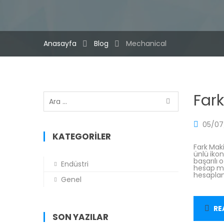
Türkçe
▼
Anasayfa
Blog
Mechanical
Arama:
Fark
05/07
KATEGORILER
Fark Maki
ünlü ikon
başarılı
Endüstri
hesap mak
hesaplam
Genel
RE
SON YAZILAR