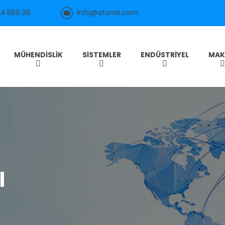
24 850 38
info@afonal.com
MÜHENDISLIK
SISTEMLER
ENDÜSTRIYEL
MAK
l