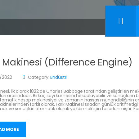
 Makinesi (Difference Engine)
/2022
Category:
Endüstri
nesi, ilk olarak 1822’de Charles Babbage tarafından geliştirilen mek
ları arasındadır. Birkaç sayı kümesini hesaplayabilir ve sonuçların bası
 otomatik hesap makinesiydi ve zamanın hassas mühendisliğinin en
inelerinden farklı olarak, Fark Makinesi sıradan günlük aritmetiği ge
ak ve sonuçları otomatik olarak yazdırmak için tasarlanmıştır. Far
AD MORE