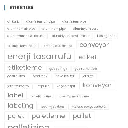
ETIKETLER
air tank
aluminium air pipe
aluminium pipe
aluminum air pipe
aluminum pipe
alüminyum boru
alüminyum hava borusu
alüminyum hava tesisatı
basınçlı hat
conveyor
basınçlı hava hattı
compressed air line
enerji tasarrufu
etiket
etiketleme
gas springs
gazlı amortisör
gazlı piston
hava tankı
hava tesisatı
jet filtre
konveyör
jet filtre kontrol
jet pulse
kaçak tespit
label
Label Closure
Label Corner Closure
labeling
loading system
motorlu seviye sensorü
palet
paletleme
pallet
palletizing