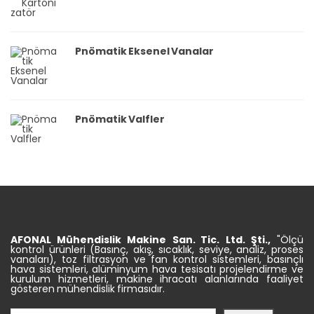
Pnömatik Eksenel Vanalar
Pnömatik Valfler
AFONAL Mühendislik
Makine
San. Tic.
Ltd. Şti.,
"Ölçü
kontrol ürünleri (Basınç, akış, sıcaklık, seviye, analiz, proses
vanaları), toz filtrasyon ve fan kontrol sistemleri, basınçlı
hava sistemleri, alüminyum hava tesisatı projelendirme ve
kurulum hizmetleri, makine ihracatı alanlarında faaliyet
gösteren mühendislik firmasıdır.
Ara