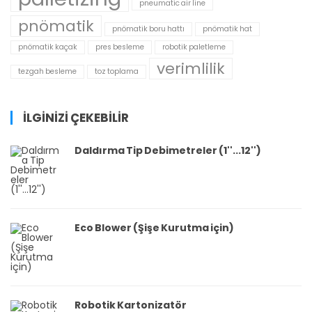
pneumatic air line
pnömatik
pnömatik boru hattı
pnömatik hat
pnömatik kaçak
pres besleme
robotik paletleme
verimlilik
tezgah besleme
toz toplama
İLGİNİZİ ÇEKEBİLİR
Daldırma Tip Debimetreler (1''...12'')
Eco Blower (Şişe Kurutma için)
Robotik Kartonizatör