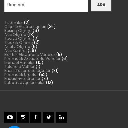
ARA
2
Sistemler
2
ürün
35
Ölçme Enstrümanları
35
6
ürün
Basınç Ölçme
6
18
ürün
Akış Ölçme
18
ürün
2
Seviye Ölçme
2
ürün
3
Sıcaklık Ölçme
3
5
ürün
Analiz Ölçme
5
26
ürün
Akış Kontrol
26
ürün
5
Elektrik Aktüatörlü Vanalar
5
ürün
6
Pnömatik Aktüatörlü Vanalar
6
10
ürün
Manuel Vanalar
10
1
ürün
Solenoid Valfler
1
ürün
31
Enerji Tasarruflu Ürünler
31
52
ürün
Pnömatik Ürünler
52
ürün
4
Endüstriyel Ürünler
4
ürün
12
Robotik Uygulamalar
12
ürün