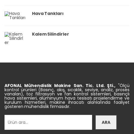
Hava Tankları
Kalem Silindirler
AFONAL Mühendislik
Makine
San. Tic.
Ltd. Şti.,
"Ölçü
kontrol ürünleri (Basınç, akış, sıcaklık, seviye, analiz, proses
vanaları), toz filtrasyon ve fan kontrol sistemleri, basınçlı
hava sistemleri, alüminyum hava tesisatı projelendirme ve
kurulum hizmetleri, makine ihracatı alanlarında faaliyet
gösteren mühendislik firmasıdır.
Ara
ARA