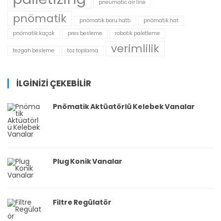
pneumatic air line
pnömatik
pnömatik boru hattı
pnömatik hat
pnömatik kaçak
pres besleme
robotik paletleme
verimlilik
tezgah besleme
toz toplama
İLGİNİZİ ÇEKEBİLİR
Pnömatik Aktüatörlü Kelebek Vanalar
Plug Konik Vanalar
Filtre Regülatör