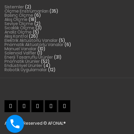
2
Sistemler
2
ürün
35
Ölçme Enstrümanları
35
6
ürün
Basınç Ölçme
6
18
ürün
Akış Ölçme
18
ürün
2
Seviye Ölçme
2
ürün
3
Sıcaklık Ölçme
3
5
ürün
Analiz Ölçme
5
26
ürün
Akış Kontrol
26
ürün
5
Elektrik Aktüatörlü Vanalar
5
ürün
6
Pnömatik Aktüatörlü Vanalar
6
10
ürün
Manuel Vanalar
10
1
ürün
Solenoid Valfler
1
ürün
31
Enerji Tasarruflu Ürünler
31
52
ürün
Pnömatik Ürünler
52
ürün
4
Endüstriyel Ürünler
4
ürün
12
Robotik Uygulamalar
12
ürün
All Rights Reserved © AFONAL®