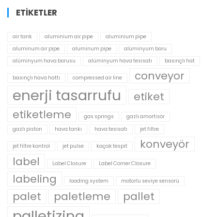
ETIKETLER
air tank
aluminium air pipe
aluminium pipe
aluminum air pipe
aluminum pipe
alüminyum boru
alüminyum hava borusu
alüminyum hava tesisatı
basınçlı hat
conveyor
basınçlı hava hattı
compressed air line
enerji tasarrufu
etiket
etiketleme
gas springs
gazlı amortisör
gazlı piston
hava tankı
hava tesisatı
jet filtre
konveyör
jet filtre kontrol
jet pulse
kaçak tespit
label
Label Closure
Label Corner Closure
labeling
loading system
motorlu seviye sensorü
palet
paletleme
pallet
palletizing