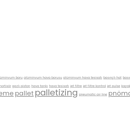
lüminyum boru
alüminyum hava borusu
alüminyum hava tesisatı
basınçlı hat
bası
mortisör
gazlı piston
hava tankı
hava tesisatı
jet filtre
jet filtre kontrol
jet pulse
kaçak
palletizing
leme
pallet
pnöma
pneumatic air line