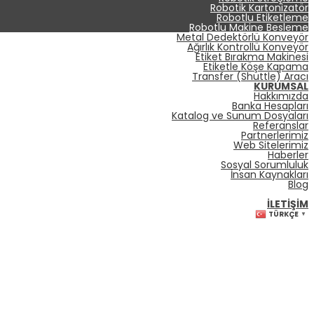
Robotik Kartonizatör
Robotlu Etiketleme
Robotlu Makine Besleme
Metal Dedektörlü Konveyör
Ağırlık Kontrollü Konveyör
Etiket Bırakma Makinesi
Etiketle Köşe Kapama
Transfer (Shuttle) Aracı
KURUMSAL
Hakkımızda
Banka Hesapları
Katalog ve Sunum Dosyaları
Referanslar
Partnerlerimiz
Web Sitelerimiz
Haberler
Sosyal Sorumluluk
İnsan Kaynakları
Blog
İLETIŞIM
TÜRKÇE
▼