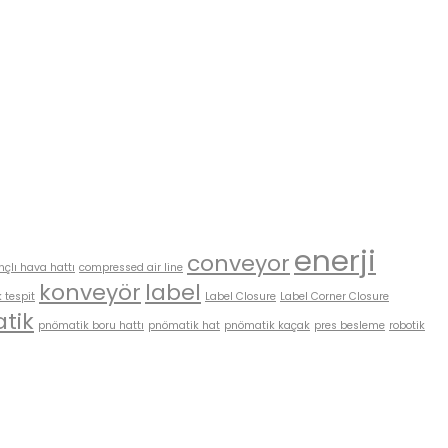
enerji
conveyor
nçlı hava hattı
compressed air line
konveyör
label
 tespit
Label Closure
Label Corner Closure
tik
pnömatik boru hattı
pnömatik hat
pnömatik kaçak
pres besleme
robotik