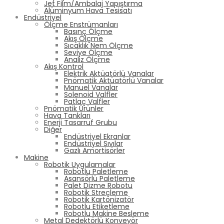
Jet Film/Ambalaj Yapıştırma
Alüminyum Hava Tesisatı
Endüstriyel
Ölçme Enstrümanları
Basınç Ölçme
Akış Ölçme
Sıcaklık Nem Ölçme
Seviye Ölçme
Analiz Ölçme
Akış Kontrol
Elektrik Aktüatörlü Vanalar
Pnömatik Aktüatörlü Vanalar
Manuel Vanalar
Solenoid Valfler
Patlaç Valfler
Pnömatik Ürünler
Hava Tankları
Enerji Tasarruf Grubu
Diğer
Endüstriyel Ekranlar
Endüstriyel Sıvılar
Gazlı Amortisörler
Makine
Robotik Uygulamalar
Robotlu Paletleme
Asansörlü Paletleme
Palet Dizme Robotu
Robotik Streçleme
Robotik Kartonizatör
Robotlu Etiketleme
Robotlu Makine Besleme
Metal Dedektörlü Konveyör