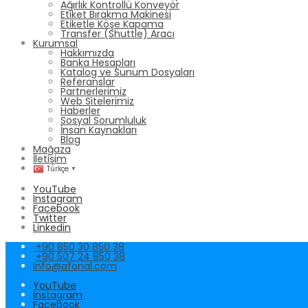
Ağırlık Kontrollü Konveyör
Etiket Bırakma Makinesi
Etiketle Köşe Kapama
Transfer (Shuttle) Aracı
Kurumsal
Hakkımızda
Banka Hesapları
Katalog ve Sunum Dosyaları
Referanslar
Partnerlerimiz
Web Sitelerimiz
Haberler
Sosyal Sorumluluk
İnsan Kaynakları
Blog
Mağaza
İletişim
Türkçe
▼
YouTube
Instagram
Facebook
Twitter
Linkedin
+90 850 30 850 38
+90 507 24 850 38
info@afonal.com
YouTube
Instagram
Facebook