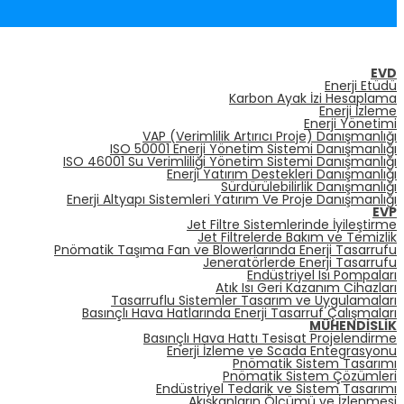
EVD
Enerji Etüdü
Karbon Ayak İzi Hesaplama
Enerji İzleme
Enerji Yönetimi
VAP (Verimlilik Artırıcı Proje) Danışmanlığı
ISO 50001 Enerji Yönetim Sistemi Danışmanlığı
ISO 46001 Su Verimliliği Yönetim Sistemi Danışmanlığı
Enerji Yatırım Destekleri Danışmanlığı
Sürdürülebilirlik Danışmanlığı
Enerji Altyapı Sistemleri Yatırım Ve Proje Danışmanlığı
EVP
Jet Filtre Sistemlerinde İyileştirme
Jet Filtrelerde Bakım ve Temizlik
Pnömatik Taşıma Fan ve Blowerlarında Enerji Tasarrufu
Jeneratörlerde Enerji Tasarrufu
Endüstriyel Isı Pompaları
Atık Isı Geri Kazanım Cihazları
Tasarruflu Sistemler Tasarım ve Uygulamaları
Basınçlı Hava Hatlarında Enerji Tasarruf Çalışmaları
MÜHENDISLIK
Basınçlı Hava Hattı Tesisat Projelendirme
Enerji İzleme ve Scada Entegrasyonu
Pnömatik Sistem Tasarımı
Pnömatik Sistem Çözümleri
Endüstriyel Tedarik ve Sistem Tasarımı
Akışkanların Ölçümü ve İzlenmesi