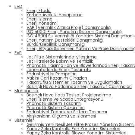
EVD
Enerji Etüdü
Karbon Ayak İzi Hesaplama
Enerji İzleme
Enerji Yönetimi
VAP (Verimlilik Artırıcı Proje) Danışmanlığı
ISO 50001 Enerji Yönetim Sistemi Danışmanlığı
ISO 46001 Su Verimliliği Yönetim Sistemi Danışmanlı
Enerji Yatırım Destekleri Danışmanlığı
Sürdürülebilirlik Danışmanlığı
Enerji Altyapı Sistemleri Yatırım Ve Proje Danışmanlığ
EVP
Jet Filtre Sistemlerinde İyileştirme
Jet Filtrelerde Bakım ve Temizlik
Pnömatik Taşıma Fan ve Blowerlarında Enerji Tasarr
Jeneratörlerde Enerji Tasarrufu
Endüstriyel Isı Pompaları
Atık Isı Geri Kazanım Cihazları
Tasarruflu Sistemler Tasarım ve Uygulamaları
Basınçlı Hava Hatlarında Enerji Tasarruf Çalışmaları
Mühendislik
Basınçlı Hava Hattı Tesisat Projelendirme
Enerji İzleme ve Scada Entegrasyonu
Pnömatik Sistem Tasarımı
Pnömatik Sistem Çözümleri
Endüstriyel Tedarik ve Sistem Tasarımı
Akışkanların Ölçümü ve İzlenmesi
Sistemler
Gelişmiş Yeni Nesil Jet Filtre Proses Yönetim Sistemi
Yapay Zeka Kontrollü Fan Yönetim Sistemleri
Yapay Zeka Kontrollü Blower Yönetim Sistemleri