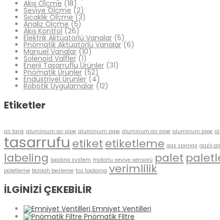
Akış Ölçme
(18)
Seviye Ölçme
(2)
Sıcaklık Ölçme
(3)
Analiz Ölçme
(5)
Akış Kontrol
(26)
Elektrik Aktüatörlü Vanalar
(5)
Pnömatik Aktüatörlü Vanalar
(6)
Manuel Vanalar
(10)
Solenoid Valfler
(1)
Enerji Tasarruflu Ürünler
(31)
Pnömatik Ürünler
(52)
Endüstriyel Ürünler
(4)
Robotik Uygulamalar
(12)
Etiketler
air tank
aluminium air pipe
aluminium pipe
aluminum air pipe
aluminum pipe
a
tasarrufu
etiket
etiketleme
gas springs
gazlı a
labeling
palet
palet
loading system
motorlu seviye sensorü
verimlilik
paletleme
tezgah besleme
toz toplama
İLGİNİZİ ÇEKEBİLİR
Emniyet Ventilleri
Pnömatik Filtre