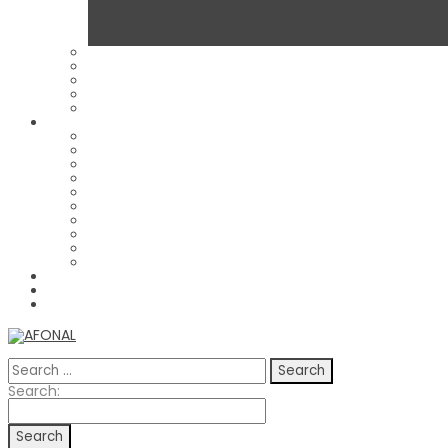
Search
for:
Search
Search:
for: