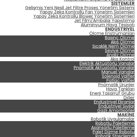
SISTEMLER
Gelişmiş Yeni Nesil Jet Filtre Proses Yönetim Sistemi
Yapay Zeka Kontrollü Fan Yönetim Sistemleri
Yapay Zeka Kontrollü Blower Yönetim Sistemleri
Jet Film/Ambalaj Yapıştırma
Alüminyum Hava Tesisatı
ENDÜSTRIYEL
Ölçme Enstrümanları
Basınç Ölçme
Akış Ölçme
Sıcaklık Nem Ölçme
Seviye Ölçme
Analiz Ölçme
Akış Kontrol
Elektrik Aktüatörlü Vanalar
Pnömatik Aktüatörlü Vanalar
Manuel Vanalar
Solenoid Valfler
Patlaç Valfler
Pnömatik Ürünler
Hava Tankları
Enerji Tasarruf Grubu
Diğer
Endüstriyel Ekranlar
Endüstriyel Sıvılar
Gazlı Amortisörler
MAKINE
Robotik Uygulamalar
Robotlu Paletleme
Asansörlü Paletleme
Palet Dizme Robotu
Robotik Streçleme