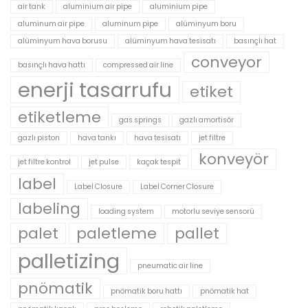
air tank
aluminium air pipe
aluminium pipe
aluminum air pipe
aluminum pipe
alüminyum boru
alüminyum hava borusu
alüminyum hava tesisatı
basınçlı hat
conveyor
basınçlı hava hattı
compressed air line
enerji tasarrufu
etiket
etiketleme
gas springs
gazlı amortisör
gazlı piston
hava tankı
hava tesisatı
jet filtre
konveyör
jet filtre kontrol
jet pulse
kaçak tespit
label
Label Closure
Label Corner Closure
labeling
loading system
motorlu seviye sensorü
palet
paletleme
pallet
palletizing
pneumatic air line
pnömatik
pnömatik boru hattı
pnömatik hat