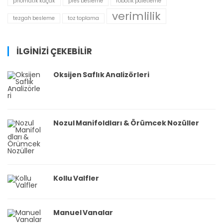
pnömatik kaçak
pres besleme
robotik paletleme
verimlilik
tezgah besleme
toz toplama
İLGİNİZİ ÇEKEBİLİR
Oksijen Saflık Analizörleri
Nozul Manifoldları & Örümcek Nozüller
Kollu Valfler
Manuel Vanalar