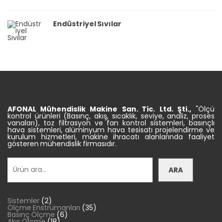
Endüstriyel Sıvılar
AFONAL Mühendislik
Makine
San. Tic.
Ltd. Şti.,
"Ölçü
kontrol ürünleri (Basınç, akış, sıcaklık, seviye, analiz, proses
vanaları), toz filtrasyon ve fan kontrol sistemleri, basınçlı
hava sistemleri, alüminyum hava tesisatı projelendirme ve
kurulum hizmetleri, makine ihracatı alanlarında faaliyet
gösteren mühendislik firmasıdır.
Ara
ARA
2
Sistemler
2
ürün
35
Ölçme Enstrümanları
35
6
ürün
Basınç Ölçme
6
18
ürün
Akış Ölçme
18