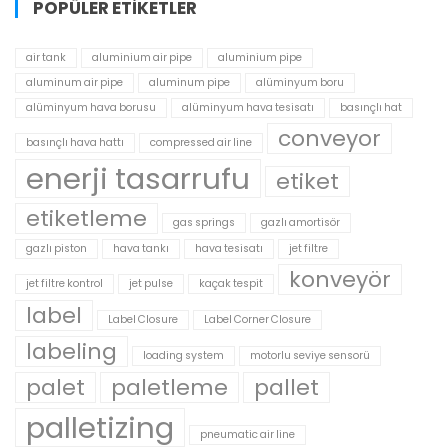
POPÜLER ETIKETLER
air tank
aluminium air pipe
aluminium pipe
aluminum air pipe
aluminum pipe
alüminyum boru
alüminyum hava borusu
alüminyum hava tesisatı
basınçlı hat
conveyor
basınçlı hava hattı
compressed air line
enerji tasarrufu
etiket
etiketleme
gas springs
gazlı amortisör
gazlı piston
hava tankı
hava tesisatı
jet filtre
konveyör
jet filtre kontrol
jet pulse
kaçak tespit
label
Label Closure
Label Corner Closure
labeling
loading system
motorlu seviye sensorü
palet
paletleme
pallet
palletizing
pneumatic air line