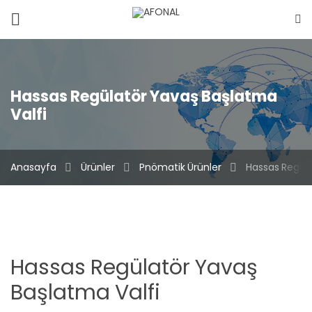
EVD
EVP
Mühendislik
Hassas Regülatör Yavaş Başlatma
Valfi
Sistemler
Endüstriyel
Anasayfa
Ürünler
Pnömatik Ürünler
Hassas Regüla
Makine
Kurumsal
Hassas Regülatör Yavaş
Mağaza
Başlatma Valfi
İletişim