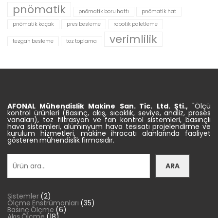
pnömatik
pnömatik boru hattı
pnömatik hat
pnömatik kaçak
pres besleme
robotik paletleme
verimlilik
tezgah besleme
toz toplama
AFONAL Mühendislik
Makine
San. Tic.
Ltd. Şti.,
"Ölçü
kontrol ürünleri (Basınç, akış, sıcaklık, seviye, analiz, proses
vanaları), toz filtrasyon ve fan kontrol sistemleri, basınçlı
hava sistemleri, alüminyum hava tesisatı projelendirme ve
kurulum hizmetleri, makine ihracatı alanlarında faaliyet
gösteren mühendislik firmasıdır.
Ara
ARA
2
Sistemler
2
ürün
35
Ölçme Enstrümanları
35
6
ürün
Basınç Ölçme
6
18
ürün
Akış Ölçme
18