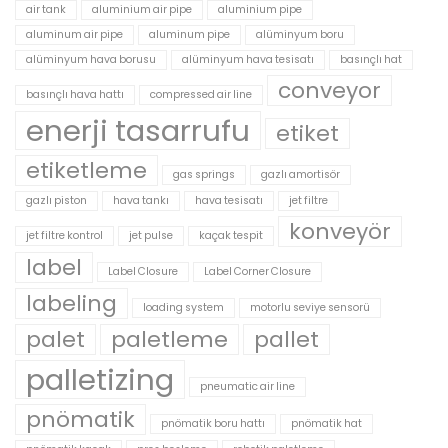
air tank
aluminium air pipe
aluminium pipe
aluminum air pipe
aluminum pipe
alüminyum boru
alüminyum hava borusu
alüminyum hava tesisatı
basınçlı hat
conveyor
basınçlı hava hattı
compressed air line
enerji tasarrufu
etiket
etiketleme
gas springs
gazlı amortisör
gazlı piston
hava tankı
hava tesisatı
jet filtre
konveyör
jet filtre kontrol
jet pulse
kaçak tespit
label
Label Closure
Label Corner Closure
labeling
loading system
motorlu seviye sensorü
palet
paletleme
pallet
palletizing
pneumatic air line
pnömatik
pnömatik boru hattı
pnömatik hat