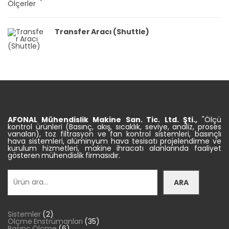
Transfer Aracı (Shuttle)
AFONAL Mühendislik
Makine
San. Tic.
Ltd. Şti.,
"Ölçü
kontrol ürünleri (Basınç, akış, sıcaklık, seviye, analiz, proses
vanaları), toz filtrasyon ve fan kontrol sistemleri, basınçlı
hava sistemleri, alüminyum hava tesisatı projelendirme ve
kurulum hizmetleri, makine ihracatı alanlarında faaliyet
gösteren mühendislik firmasıdır.
Ara
ARA
2
Sistemler
2
ürün
35
Ölçme Enstrümanları
35
6
ürün
Basınç Ölçme
6