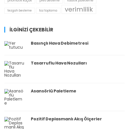
pnömatik kaçak
pres besleme
robotik paletleme
verimlilik
tezgah besleme
toz toplama
İLGİNİZİ ÇEKEBİLİR
Basınçlı Hava Debimetresi
Tasarruflu Hava Nozulları
Asansörlü Paletleme
Pozitif Deplasmanlı Akış Ölçerler